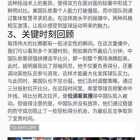
这种技战术上的差异，使得双方在面对面的较量中形成了
鲜明对比。美国队依靠个人能力打破僵局，而中国队则通
过集体智慧寻求机会。在这样高水平的碰撞中，两种风格
相互激荡，让观众感受到篮球运动带来的魅力。
3、关键时刻回顾
每场伟大的比赛都有一些决定性的瞬间。在这次重播中，
我们可以看到多个关键时刻，例如第四节最后几分钟，中
国队依靠顽强拼搏追平比分，那一刻整个赛场沸腾起来。
此时，姚明展现出了领袖风范，他不仅要负责得分，还要
调动其他队员参与进攻，这样才能最大化发挥球队实力。
与此同时，美国队也不甘示弱，他们及时调整策略，通过
三分投射拉开比分。在这段时间里，库里等球员频繁命中
外线，将比分再次拉开，使
低调看直播
得中国队陷入被
动。但值得注意的是，中国队并没有放弃，他们通过稳健
的防守成功阻止了一些轻松得分机会，为最后反击争取到
了宝贵时间。