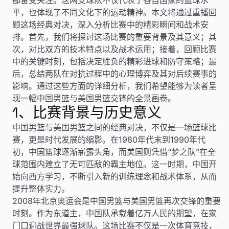
平，也体现了不同文化下的运动精神。本文将通过重播回
顾这场经典对决，深入分析比赛中的精彩瞬间和战术安
排。首先，我们将探讨这场比赛的重要背景及其意义；其
次，对比双方的技术特点以及战术运用；接着，回顾比赛
中的关键时刻，包括决定胜负的精彩进球和防守策略；最
后，总结两队在对抗过程中的心理博弈及其对后续赛事的
影响。通过这些方面的详细分析，我们希望能够为读者呈
现一幅中国男篮与美国男篮交锋的全景画卷。
1、比赛背景与历史意义
中国男篮与美国男篮之间的经典对决，不仅是一场篮球比
赛，更是时代发展的缩影。在1980年代末到1990年代
初，中国篮球逐渐崭露头角，而美国则凭借“梦之队”在全
球范围内建立了无可匹敌的霸主地位。这一时期，中国开
始向西方学习，不断引入新的训练理念和战术体系，从而
提升整体实力。
2008年北京奥运会是中国男篮与美国男篮再次交锋的重要
时刻。作为东道主，中国队承载着亿万人民的期望，在家
门口迎战世界最强球队。这场比赛不仅是一次体育竞技，