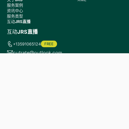
服务案例
资讯中心
服务类型
互动
JRS直播
互动
JRS直播
+13591065124
FREE
cutrate@outlook.com
订阅我们的邮箱！
Copyright ©
jrs低调看高清直播_低调看JRS(无插件)直播_JRS低调看
NBA直播_JRS直播.