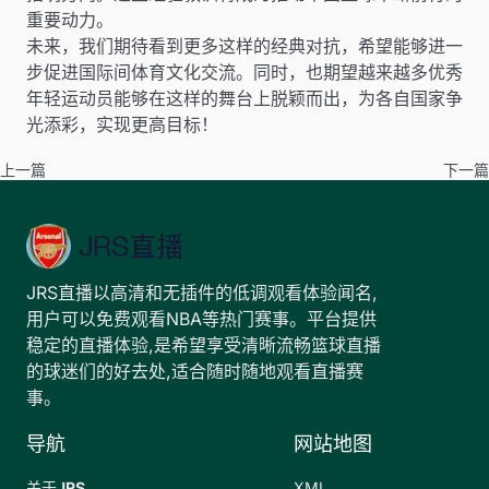
重要动力。
未来，我们期待看到更多这样的经典对抗，希望能够进一
步促进国际间体育文化交流。同时，也期望越来越多优秀
年轻运动员能够在这样的舞台上脱颖而出，为各自国家争
光添彩，实现更高目标！
上一篇
下一篇
JRS直播以高清和无插件的低调观看体验闻名,
用户可以免费观看NBA等热门赛事。平台提供
稳定的直播体验,是希望享受清晰流畅篮球直播
的球迷们的好去处,适合随时随地观看直播赛
事。
导航
网站地图
关于
JRS
XML