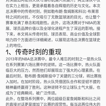
在实力上相当，更是承载着各自辉煌的历史与文化。本次
总决赛中的传奇时刻，例如勒布朗·詹姆斯和科比·布莱恩
特之间的对抗，不仅吸引了无数篮球迷的目光，也让整个
赛事充满了悬念和戏剧性。此外，这场决赛对于NBA的发
展、球员品牌价值以及全球化进程产生了深远的影响。接
下来，本文将从传奇时刻、球员表现、商业价值及全球影
响力四个方面进行详细阐述，以展现这场总决赛在篮球史
上的地位。
1、传奇时刻的重现
2013年的NBA总决赛中，最令人难忘的时刻之一是热火队
在系列赛第六场比赛中的逆转。这一场比赛中，热火队面
临巨大的压力，然而他们却展现出了强大的心理素质。在
最后时刻，勒布朗·詹姆斯投中了关键的三分球，将比赛拖
入加时。在加时阶段，热火队凭借团队合作和坚韧不拔的
精神最终赢得了胜利。这种逆转不仅让球队士气大振，也
成为了经典瞬间，被广泛传颂。
此外，在整场系列赛中，两位超级巨星詹姆斯和科比之间
的直接对话更是增加了比赛的观赏性。每当这两位伟大的