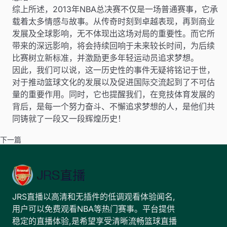
综上所述，2013年NBA总决赛不仅是一场普通赛事，它承
载着太多情感与故事。从传奇时刻到卓越表现，再到商业
发展及全球影响，无不体现出这场对局的重要性。而它所
带来的深远影响，将会持续回响于未来较长时间，为后续
比赛树立新标准，并激励更多年轻运动员追求梦想。
因此，我们可以说，这一历史性的事件无疑将铭记于世，
对于推动篮球文化的发展以及促进国际交流起到了不可估
量的重要作用。同时，它也提醒我们，在竞技体育发展的
背后，是每一个努力奋斗、不懈追求梦想的人，是他们共
同铸就了一段又一段辉煌历史！
下一篇
JRS直播以高清和无插件的低调观看体验闻名,
用户可以免费观看NBA等热门赛事。平台提供
稳定的直播体验,是希望享受清晰流畅篮球直播