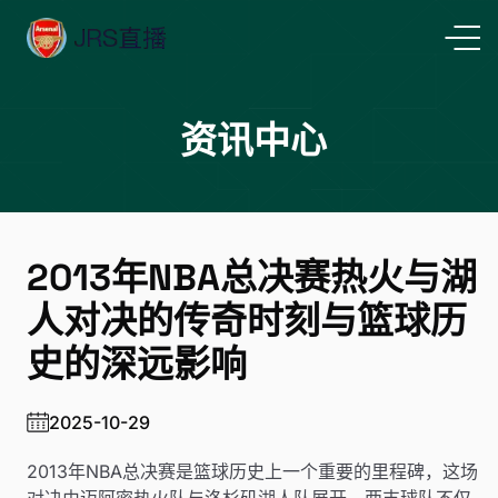
资讯中心
2013年NBA总决赛热火与湖
人对决的传奇时刻与篮球历
史的深远影响
2025-10-29
2013年NBA总决赛是篮球历史上一个重要的里程碑，这场
对决由迈阿密热火队与洛杉矶湖人队展开。两支球队不仅